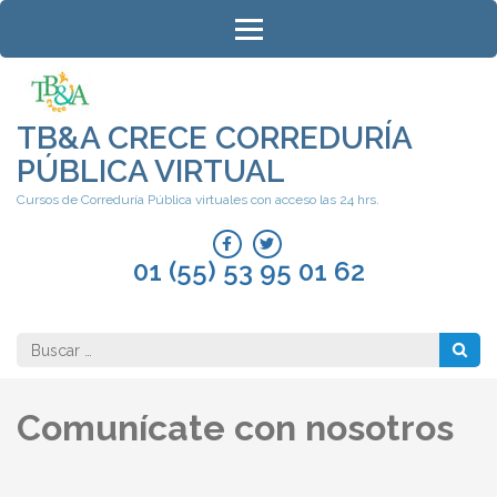
Saltar
al
contenido
(presiona
la
TB&A CRECE CORREDURÍA
tecla
PÚBLICA VIRTUAL
Intro)
Cursos de Correduría Pública virtuales con acceso las 24 hrs.
01 (55) 53 95 01 62
Buscar:
Comunícate con nosotros